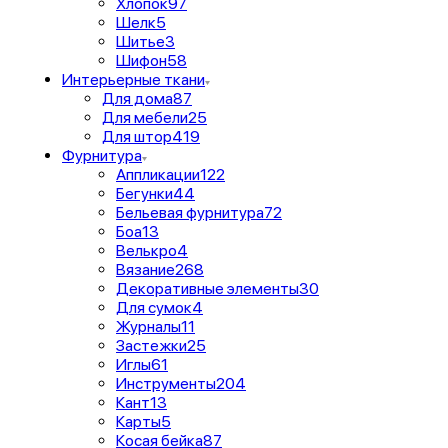
Хлопок
97
Шелк
5
Шитье
3
Шифон
58
Интерьерные ткани
Для дома
87
Для мебели
25
Для штор
419
Фурнитура
Аппликации
122
Бегунки
44
Бельевая фурнитура
72
Боа
13
Велькро
4
Вязание
268
Декоративные элементы
30
Для сумок
4
Журналы
11
Застежки
25
Иглы
61
Инструменты
204
Кант
13
Карты
5
Косая бейка
87