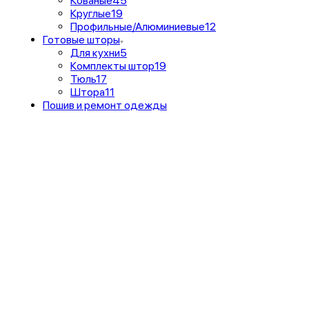
Кованые
45
Круглые
19
Профильные/Алюминиевые
12
Готовые шторы
Для кухни
5
Комплекты штор
19
Тюль
17
Штора
11
Пошив и ремонт одежды