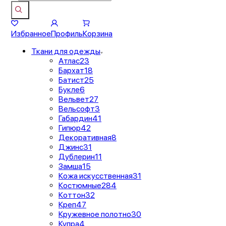
Избранное
Профиль
Корзина
Ткани для одежды
Атлас
23
Бархат
18
Батист
25
Букле
6
Вельвет
27
Вельсофт
3
Габардин
41
Гипюр
42
Декоративная
8
Джинс
31
Дублерин
11
Замша
15
Кожа искусственная
31
Костюмные
284
Коттон
32
Креп
47
Кружевное полотно
30
Купра
4