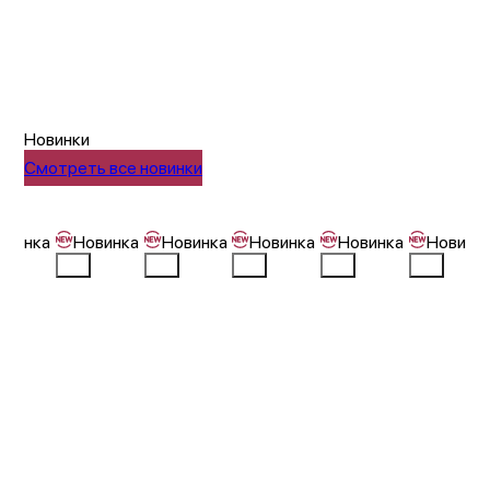
Новинки
Смотреть все новинки
овинка
Новинка
Новинка
Новинка
Новинка
Новинк