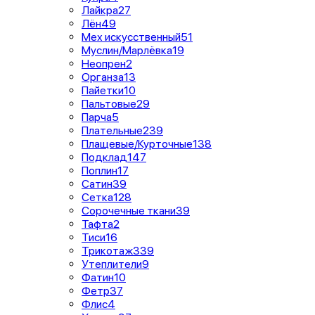
Лайкра
27
Лён
49
Мех искусственный
51
Муслин/Марлёвка
19
Неопрен
2
Органза
13
Пайетки
10
Пальтовые
29
Парча
5
Плательные
239
Плащевые/Курточные
138
Подклад
147
Поплин
17
Сатин
39
Сетка
128
Сорочечные ткани
39
Тафта
2
Тиси
16
Трикотаж
339
Утеплители
9
Фатин
10
Фетр
37
Флис
4