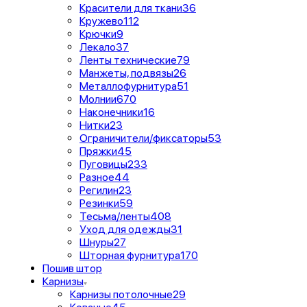
Красители для ткани
36
Кружево
112
Крючки
9
Лекало
37
Ленты технические
79
Манжеты, подвязы
26
Металлофурнитура
51
Молнии
670
Наконечники
16
Нитки
23
Ограничители/фиксаторы
53
Пряжки
45
Пуговицы
233
Разное
44
Регилин
23
Резинки
59
Тесьма/ленты
408
Уход для одежды
31
Шнуры
27
Шторная фурнитура
170
Пошив штор
Карнизы
Карнизы потолочные
29